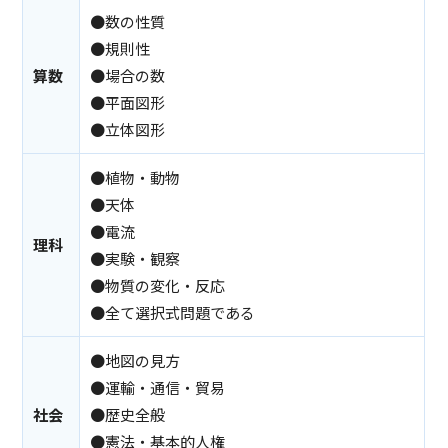
●数の性質
●規則性
算数
●場合の数
●平面図形
●立体図形
●植物・動物
●天体
●電流
理科
●実験・観察
●物質の変化・反応
●全て選択式問題である
●地図の見方
●運輸・通信・貿易
社会
●歴史全般
●憲法・基本的人権