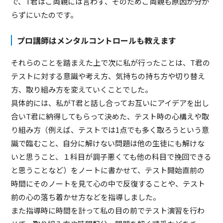
で、T君はご両親には言わず、そのためご両親も原因が分か
らずにいたのです。
プロ講師はメンタルコントロールも教えます
それらのことを踏まえた上で次に私が行ったことは、T君の
テストに対する意識や考え方、気持ちの持ち方や切り替え
方、取り組み方を変えていくことでした。
具体的には、私がT君と話し合ってお互いにアイデアを出し
合いT君に納得してもらって決めた、テスト時の心構えや取
り組み方（例えば、テストでは1点でも多く取ろうという意
識で臨むこと、自分に解けない問題は他の生徒にも解けな
いと思うこと、１科目が調子悪くても他の科目で挽回できる
と思うことなど）をノートに書かせて、テスト開始直前の
時間にそのノートを見て心の中で反復することや、テスト
前の心の落ち着かせ方などを指導しました。
また指導時に時間を計って私の目の前でテスト演習を行わ