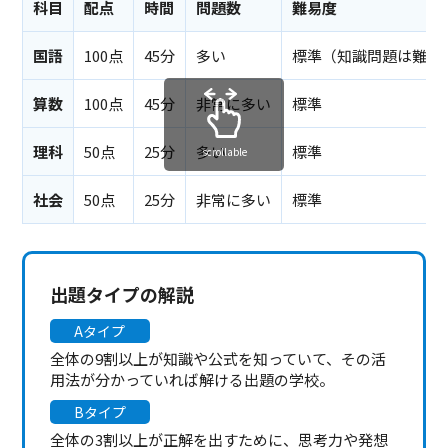
科目
配点
時間
問題数
難易度
国語
100点
45分
多い
標準（知識問題は難）
算数
100点
45分
非常に多い
標準
理科
50点
25分
多い
標準
scrollable
社会
50点
25分
非常に多い
標準
出題タイプの解説
Aタイプ
全体の9割以上が知識や公式を知っていて、その活
用法が分かっていれば解ける出題の学校。
Bタイプ
全体の3割以上が正解を出すために、思考力や発想